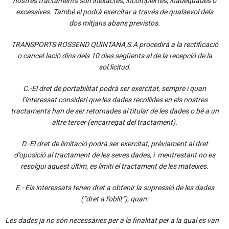
nostres tractaments són inexactes, incomplertes, inadequades o
excessives. També el podrà exercitar a través de qualsevol dels
dos mitjans abans previstos.
TRANSPORTS ROSSEND QUINTANA,S.A procedirà a la rectificació
o cancel.lació dins dels 10 dies següents al de la recepció de la
sol.licitud.
C.-El dret de portabilitat podrà ser exercitat, sempre i quan
l’interessat consideri que les dades recollides en els nostres
tractaments han de ser retornades al titular de les dades o bé a un
altre tercer (encarregat del tractament).
D.-El dret de limitació podrà ser exercitat, prèviament al dret
d’oposició al tractament de les seves dades, i mentrestant no es
resolgui aquest últim, es limiti el tractament de les mateixes.
E.- Els interessats tenen dret a obtenir la supressió de les dades
(“dret a l’oblit”), quan:
Les dades ja no són necessàries per a la finalitat per a la qual es van