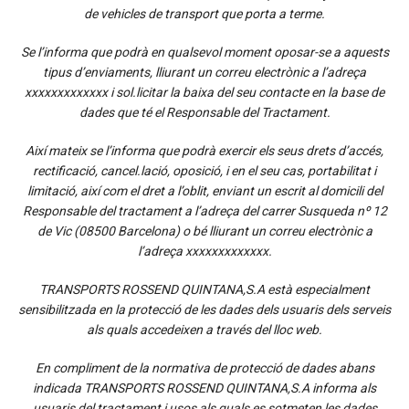
de vehicles de transport que porta a terme.
Se l’informa que podrà en qualsevol moment oposar-se a aquests
tipus d’enviaments, lliurant un correu electrònic a l’adreça
xxxxxxxxxxxxx i sol.licitar la baixa del seu contacte en la base de
dades que té el Responsable del Tractament.
Així mateix se l’informa que podrà exercir els seus drets d’accés,
rectificació, cancel.lació, oposició, i en el seu cas, portabilitat i
limitació, així com el dret a l’oblit, enviant un escrit al domicili del
Responsable del tractament a l’adreça del carrer Susqueda nº 12
de Vic (08500 Barcelona) o bé lliurant un correu electrònic a
l’adreça xxxxxxxxxxxxx.
TRANSPORTS ROSSEND QUINTANA,S.A està especialment
sensibilitzada en la protecció de les dades dels usuaris dels serveis
als quals accedeixen a través del lloc web.
En compliment de la normativa de protecció de dades abans
indicada TRANSPORTS ROSSEND QUINTANA,S.A informa als
usuaris del tractament i usos als quals es sotmeten les dades