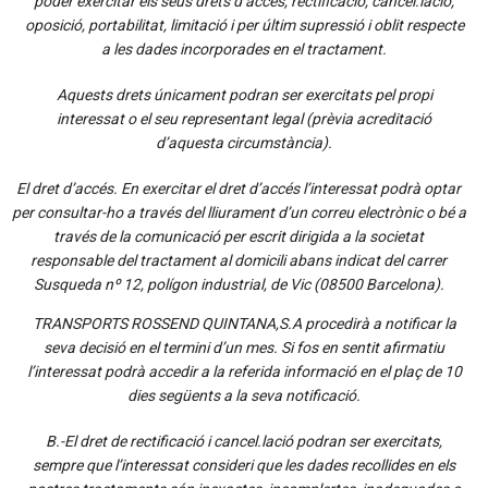
poder exercitar els seus drets d’accés, rectificació, cancel.lació,
oposició, portabilitat, limitació i per últim supressió i oblit respecte
a les dades incorporades en el tractament.
Aquests drets únicament podran ser exercitats pel propi
interessat o el seu representant legal (prèvia acreditació
d’aquesta circumstància).
El dret d’accés. En exercitar el dret d’accés l’interessat podrà optar
per consultar-ho a través del lliurament d’un correu electrònic o bé a
través de la comunicació per escrit dirigida a la societat
responsable del tractament al domicili abans indicat del carrer
Susqueda nº 12, polígon industrial, de Vic (08500 Barcelona).
TRANSPORTS ROSSEND QUINTANA,S.A procedirà a notificar la
seva decisió en el termini d’un mes. Si fos en sentit afirmatiu
l’interessat podrà accedir a la referida informació en el plaç de 10
dies següents a la seva notificació.
B.-El dret de rectificació i cancel.lació podran ser exercitats,
sempre que l’interessat consideri que les dades recollides en els