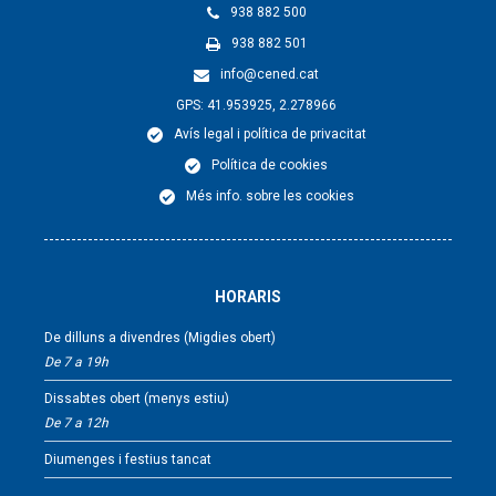
938 882 500
938 882 501
info@cened.cat
GPS: 41.953925, 2.278966
Avís legal i política de privacitat
Política de cookies
Més info. sobre les cookies
HORARIS
De dilluns a divendres (Migdies obert)
De 7 a 19h
Dissabtes obert (menys estiu)
De 7 a 12h
Diumenges i festius tancat