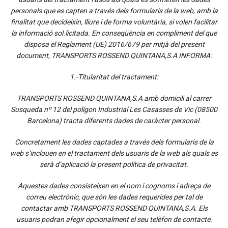
personals que es capten a través dels formularis de la web, amb la
finalitat que decideixin, lliure i de forma voluntària, si volen facilitar
la informació sol.licitada. En conseqüència en compliment del que
disposa el Reglament (UE) 2016/679 per mitjà del present
document, TRANSPORTS ROSSEND QUINTANA,S.A INFORMA:
1.-Titularitat del tractament:
TRANSPORTS ROSSEND QUINTANA,S.A amb domicili al carrer
Susqueda nº 12 del polígon Industrial Les Casasses de Vic (08500
Barcelona) tracta diferents dades de caràcter personal.
Concretament les dades captades a través dels formularis de la
web s’inclouen en el tractament dels usuaris de la web als quals es
serà d’aplicació la present política de privacitat.
Aquestes dades consisteixen en el nom i cognoms i adreça de
correu electrònic, que són les dades requerides per tal de
contactar amb TRANSPORTS ROSSEND QUINTANA,S.A. Els
usuaris podran afegir opcionalment el seu telèfon de contacte.