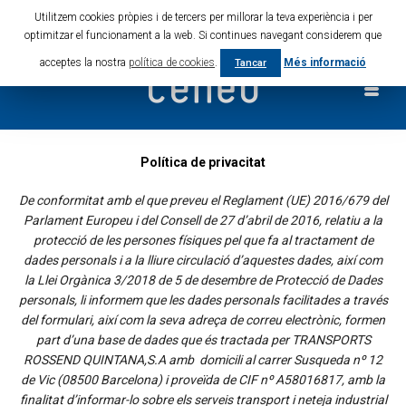
Utilitzem cookies pròpies i de tercers per millorar la teva experiència i per
Cat
Esp
Eng
Fra
optimitzar el funcionament a la web. Si continues navegant considerem que
acceptes la nostra
política de cookies
.
Més informació
Tancar
Política de privacitat
De conformitat amb el que preveu el Reglament (UE) 2016/679 del
Parlament Europeu i del Consell de 27 d’abril de 2016, relatiu a la
protecció de les persones físiques pel que fa al tractament de
dades personals i a la lliure circulació d’aquestes dades, així com
la Llei Orgànica 3/2018 de 5 de desembre de Protecció de Dades
personals, li informem que les dades personals facilitades a través
del formulari, així com la seva adreça de correu electrònic, formen
part d’una base de dades que és tractada per TRANSPORTS
ROSSEND QUINTANA,S.A amb domicili al carrer Susqueda nº 12
de Vic (08500 Barcelona) i proveïda de CIF nº A58016817, amb la
finalitat d’informar-lo sobre els serveis transport i neteja industrial