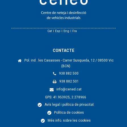
Cat
Esp
Eng
Fra
CONTACTE
Pol. ind . les Casasses - Carrer Susqueda, 12 / 08500 Vic
(BCN)
938 882 500
938 882 501
info@cened.cat
GPS: 41.953925, 2.278966
Avís legal i política de privacitat
Política de cookies
Més info. sobre les cookies