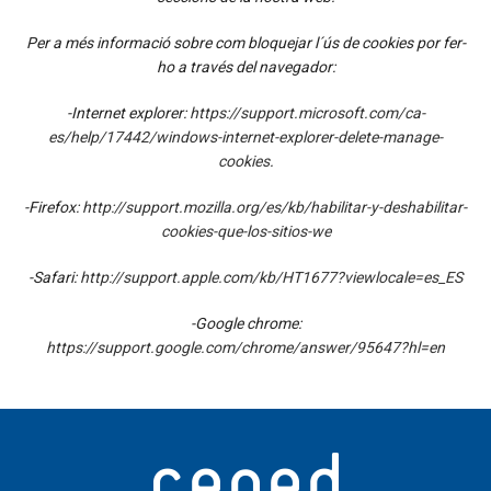
Per a més informació sobre com bloquejar l´ús de cookies por fer-
ho a través del navegador:
-Internet explorer:
https://support.microsoft.com/ca-
es/help/17442/windows-internet-explorer-delete-manage-
cookies
.
-Firefox:
http://support.mozilla.org/es/kb/habilitar-y-deshabilitar-
cookies-que-los-sitios-we
-Safari:
http://support.apple.com/kb/HT1677?viewlocale=es_ES
-Google chrome:
https://support.google.com/chrome/answer/95647?hl=en