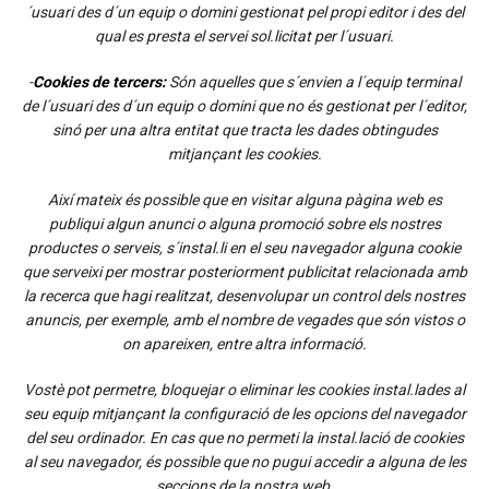
´usuari des d´un equip o domini gestionat pel propi editor i des del
qual es presta el servei sol.licitat per l´usuari.
-
Cookies de tercers:
Són aquelles que s´envien a l´equip terminal
de l´usuari des d´un equip o domini que no és gestionat per l´editor,
sinó per una altra entitat que tracta les dades obtingudes
mitjançant les cookies.
Així mateix és possible que en visitar alguna pàgina web es
publiqui algun anunci o alguna promoció sobre els nostres
productes o serveis, s´instal.li en el seu navegador alguna cookie
que serveixi per mostrar posteriorment publicitat relacionada amb
la recerca que hagi realitzat, desenvolupar un control dels nostres
anuncis, per exemple, amb el nombre de vegades que són vistos o
on apareixen, entre altra informació.
Vostè pot permetre, bloquejar o eliminar les cookies instal.lades al
seu equip mitjançant la configuració de les opcions del navegador
del seu ordinador. En cas que no permeti la instal.lació de cookies
al seu navegador, és possible que no pugui accedir a alguna de les
seccions de la nostra web.