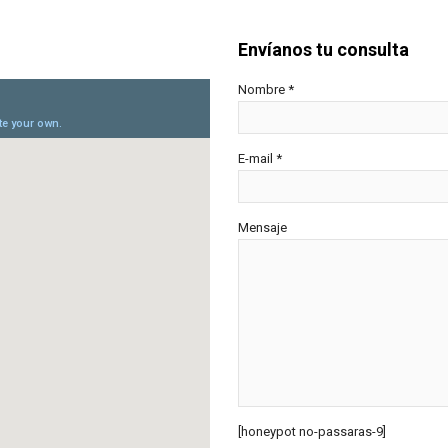
Envíanos tu consulta
Nombre *
E-mail *
Mensaje
[honeypot no-passaras-9]