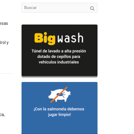
resas
rol y
ca,