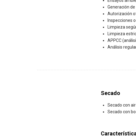
Ensayos ambien
Generación de 
Autorización of
Inspecciones oc
Limpieza según
Limpieza estri
APPCC (análisis
Análisis regula
Secado
Secado con aire
Secado con bo
Característic