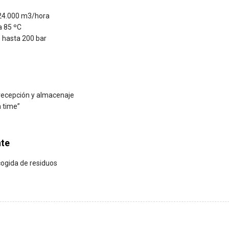
24.000 m3/hora
a 85 ºC
e hasta 200 bar
 recepción y almacenaje
n time”
te
ogida de residuos