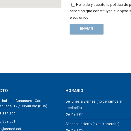
He leído y acepto la política de
servicios que constituyen el objeto 
electrónico.
CTO
HORARIO
. ind . les Casasses - Carrer
De lunes a viernes (no cerramos al
squeda, 12 / 08500 Vic (BCN)
mediodía)
8 882 500
De 7 a 19 h
8 882 501
Sábados abierto (excepto verano)
fo@cened.cat
De 7 a 12h