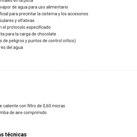
tales en la pista
vapor de agua para uso alimentario
icial para precintar la cisterna y los accesorios
ulares y olfativas
 el protocolo especificado
cta para la carga de chocolate
 de peligros y puntos de control crítico)
res del agua
 caliente con filtro de 0,60 micras
mba de aire comprimido
as técnicas