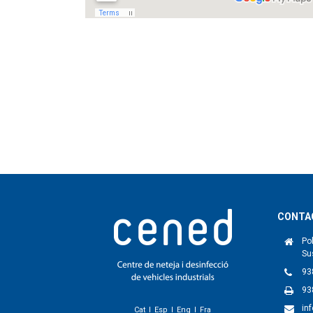
CONTA
Pol
Su
93
93
in
Cat
Esp
Eng
Fra